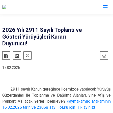
Tekirdağ
2026 Yılı 2911 Sayılı Toplantı ve
Gösteri Yürüyüşleri Kararı
Çerkezköy
Saray
Duyurusu!
Çorlu
Şarköy
Hayrabolu
Süleymanpaşa
Malkara
Ergene
17.02.2026
Marmaraereğlisi
Kapaklı
Muratlı
2911 sayılı Kanun gereğince İlçemizde yapılacak Yürüyüş
Güzergahları ile Toplanma ve Dağılma Alanları, yine Afiş ve
Pankart Asılacak Yerleri belirleyen
Kaymakamlık Makamının
16.02.2026 tarih ve 23068 sayılı oluru için Tıklayınız!